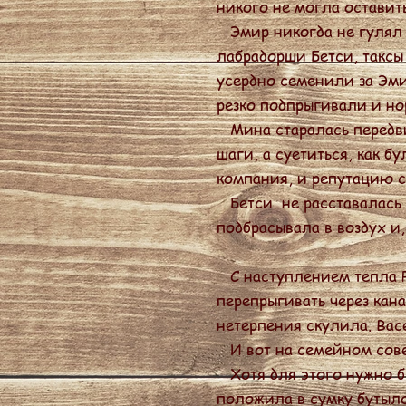
никого не могла оставит
Эмир никогда не гулял в
лабрадорши Бетси, таксы
усердно семенили за Эми
резко подпрыгивали и но
Мина старалась передви
шаги, а суетиться, как 
компания, и репутацию с
Бетси не расставалась с
подбрасывала в воздух и
С наступлением тепла Ре
перепрыгивать через кана
нетерпения скулила. Вас
И вот на семейном совет
Хотя для этого нужно бы
положила в сумку бутылоч