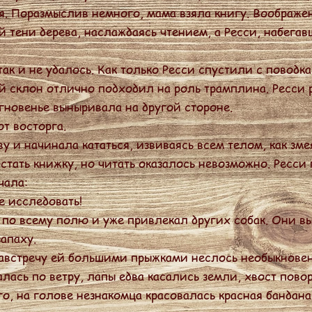
я. Поразмыслив немного, мама взяла книгу. Воображе
й тени дерева, наслаждаясь чтением, а Ресси, набегав
к и не удалось. Как только Ресси спустили с поводка
ой склон отлично подходил на роль трамплина. Ресси 
мгновенье выныривала на другой стороне.
т восторга.
 и начинала кататься, извиваясь всем телом, как зме
ать книжку, но читать оказалось невозможно. Ресси 
чала:
 исследовать!
по всему полю и уже привлекал других собак. Они в
апаху.
австречу ей большими прыжками неслось необыкновен
лась по ветру, лапы едва касались земли, хвост пово
го, на голове незнакомца красовалась красная бандана