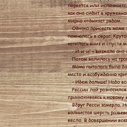
порвется или испачкаетс
как она сидит в кружевно
мирно отдыхает рядом.
Однако присесть маме та
помчалась в овраг. Крут
катилась вниз и спустя 
- И-и-и! – визжала она о
Потом валилась на траву
Мама пыталась было дост
место и возбужденно кри
- Идем дальше! Надо все
Рессин лай разносился 
принюхиваясь к новому з
Вдруг Ресси замерла. Н
волнистая шерсть развева
весло. В довершении все