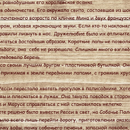
ь равнодушным его королевская осанка.
 одиночестве. Его окружала свита, состоявшая из шо
 почтенного возраста по кличке Мина и двух французс
ром, издавая хрюкающие звуки. Если кто-то наклонял
ровили лизнуть в нос. Дружелюбие было их отличите
гаться достойным образом. Короткие лапы не позвол
бульдоги, она себе не разрешала. Слишком много взгля
ледовало беречь.
о своим лучшим другом – пластиковой бутылкой. Она
, прижимая к земле передними лапами, с громким хру
сси перестало хватать прогулок в палисаднике. Хоте
вы и плескаться в лужах. Она тянула поводок в сторон
е и Марусе справляться с ней становилось нелегко.
е решено было вывести Ресси в свет, на Собачье Пол
ло всего лишь перейти дорогу, приготовления оказа
ку воды, пачку собачьего печенья, запасной поводок,