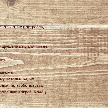
сколько не пострадав,
 нарушение приличий ее
ку.
накомы.
внушительным, но
еням, но любопытство
лала шаг вперед. Конец