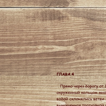
ГЛАВА 4
Прямо через дорогу от д
окруженный кольцом мног
водой склонялись ветви 
вымощенная тротуарной п