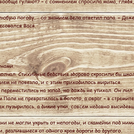
вообще гуляют? – с сомнением спросила мама, глядя,
юбую погоду, - со знанием дела ответил папа. – Даже
есовался Вася.
унами.
лчал. Стихийные бедствия здорово скрасили бы школ
ем не повезло, и с этим приходилось мириться.
реместились на запад, но дождь не утихал. Он лил и
 Поле не превратилась в болото, а овраг – в стремит
ах пузырилась, а дикие утки, совсем недавно высидев
ни не могли укрыть от непогоды, и скамейки под ни
, разлившиеся от одного края дороги до другого.