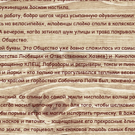
пружинящим доскам настила.
работу, бодро шагая через усыпанную одуванчиками 
сь на велосипедах, младенцы сладко спали в коляска
А вечером, когда затихал шум улицы и трава покрывал
е Общество.
й буквы. Это Общество уже давно сложилось из самы
ратства Любящих и Ответственных Хозяев) и Киноло
ращенно КЛЕЩ. Лабрадоры и ретриверы, таксы и пинч
 и йорки – кто только не прогуливался теплыми весе
о красой и гордостью Собачьего Поля был, конечно ж
ский. Со спины до самой земли ниспадали волны р
сегда носил шапочку, то ли для того, чтобы шелковис
чтобы порывы ветра не могли испортить прическу. В до
з носков и пяточек, - защищавшие его прекрасные дли
по земле, он гарцевал, как скаковая лошадь самых бла