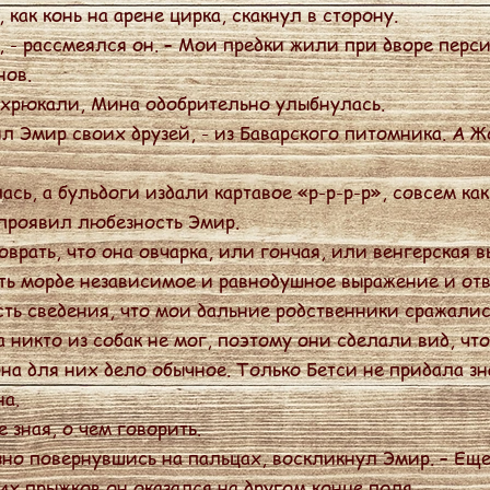
ак конь на арене цирка, скакнул в сторону.
- рассмеялся он. – Мои предки жили при дворе перси
нов.
хрюкали, Мина одобрительно улыбнулась.
л Эмир своих друзей, - из Баварского питомника. А 
, а бульдоги издали картавое «р-р-р-р», совсем как
 проявил любезность Эмир.
врать, что она овчарка, или гончая, или венгерская в
ь морде независимое и равнодушное выражение и отв
сть сведения, что мои дальние родственники сражалис
никто из собак не мог, поэтому они сделали вид, что
а для них дело обычное. Только Бетси не придала зн
а.
зная, о чем говорить.
зно повернувшись на пальцах, воскликнул Эмир. – Ещ
х прыжков он оказался на другом конце поля.