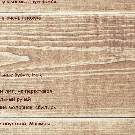
 как косые струи дождя
 в очень плохую.
ьные будни. Но с
 лил, не переставая,
ельный ручей.
шие молодняк, сбились
ми опустели. Машины