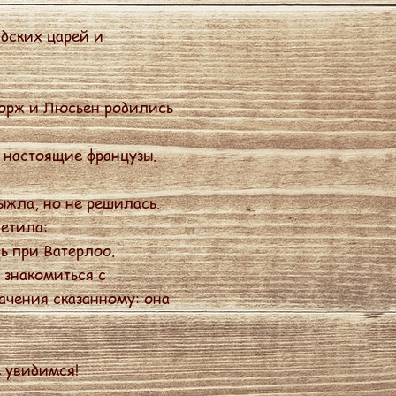
дских царей и
Жорж и Люсьен родились
 настоящие французы.
ыжла, но не решилась.
етила:
ь при Ватерлоо.
 знакомиться с
ачения сказанному: она
е увидимся!