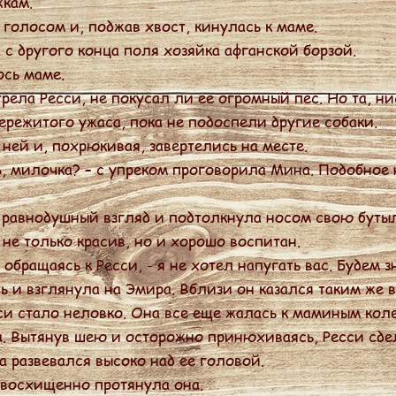
жкам.
олосом и, поджав хвост, кинулась к маме.
 с другого конца поля хозяйка афганской борзой.
сь маме.
ла Ресси, не покусал ли ее огромный пес. Но та, ни
ережитого ужаса, пока не подоспели другие собаки.
ей и, похрюкивая, завертелись на месте.
, милочка? – с упреком проговорила Мина. Подобное
 равнодушный взгляд и подтолкнула носом свою бутыл
е только красив, но и хорошо воспитан.
 обращаясь к Ресси, - я не хотел напугать вас. Будем з
 и взглянула на Эмира. Вблизи он казался таким же 
си стало неловко. Она все еще жалась к маминым кол
а. Вытянув шею и осторожно принюхиваясь, Ресси сде
 развевался высоко над ее головой.
 восхищенно протянула она.