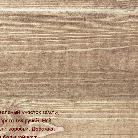
зеленый участок земли,
рага тек ручей. Над
ли воробьи. Дорожка,
в большой круг,