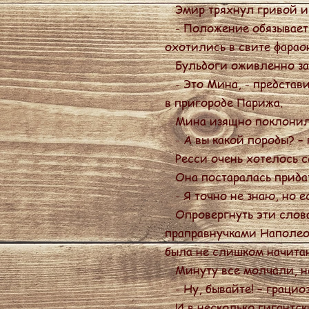
Эмир тряхнул гривой и, к
- Положение обязывает, 
охотились в свите фарао
Бульдоги оживленно за
- Это Мина, - представи
в пригороде Парижа.
Мина изящно поклонилась
- А вы какой породы? –
Ресси очень хотелось со
Она постаралась придат
- Я точно не знаю, но е
Опровергнуть эти слова 
праправнучками Наполеон
была не слишком начитан
Минуту все молчали, не 
- Ну, бывайте! – грацио
И в несколько гигантски