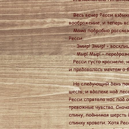
Весь вечер Ресси вздыха
воображение, и теперь в
Мама подробно рассказал
Ресси.
- Эмир! Эмир! – восклиц
- Мыр! Мыр! – передразн
Ресси густо краснела, но
и предавалась мечтам о 
На следующий день пого
шесть, и вдалеке над ле
Ресси спрятала нос под о
тревожные чувства. Снач
спину, поднимая шерсть
спинку кровати. Хотя Рес