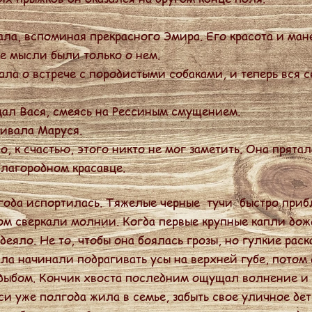
ла, вспоминая прекрасного Эмира. Его красота и ман
се мысли были только о нем.
а о встрече с породистыми собаками, и теперь вся с
ал Вася, смеясь на Рессиным смущением.
ивала Маруся.
, к счастью, этого никто не мог заметить. Она прятал
благородном красавце.
да испортилась. Тяжелые черные тучи быстро приб
сом сверкали молнии. Когда первые крупные капли дож
деяло. Не то, чтобы она боялась грозы, но гулкие рас
ала начинали подрагивать усы на верхней губе, потом
 дыбом. Кончик хвоста последним ощущал волнение и 
си уже полгода жила в семье, забыть свое уличное дет