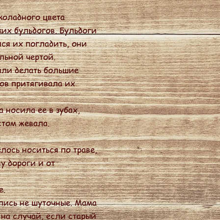
коладного цвета
ких бульдогов. Бульдоги
ся их погладить, они
льной чертой.
яли делать большие
дов притягивала их
 носила ее в зубах,
стом жевала.
лось носиться по траве,
у дороги и от
е.
лись не шуточные. Мама
 на случай, если старый