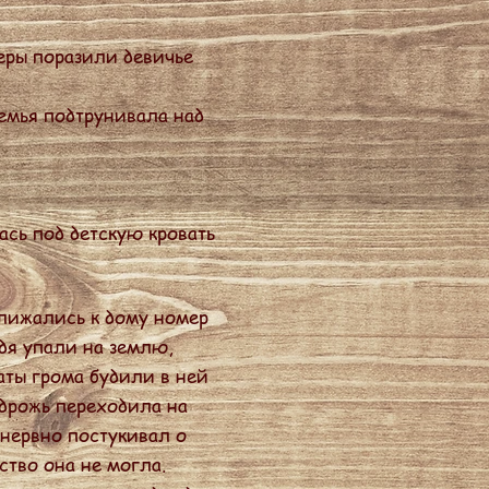
еры поразили девичье
емья подтрунивала над
ась под детскую кровать
лижались к дому номер
дя упали на землю,
каты грома будили в ней
 дрожь переходила на
нервно постукивал о
ство она не могла.