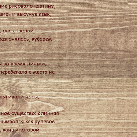
ние рисовало картину,
шись и высунув язык,
, она стрелой
разгонялась, кубарем
я во время линьки.
перебегала с места на
ытягивали носы,
ное существо: длинная
рачивался как рулевое
, концы которой