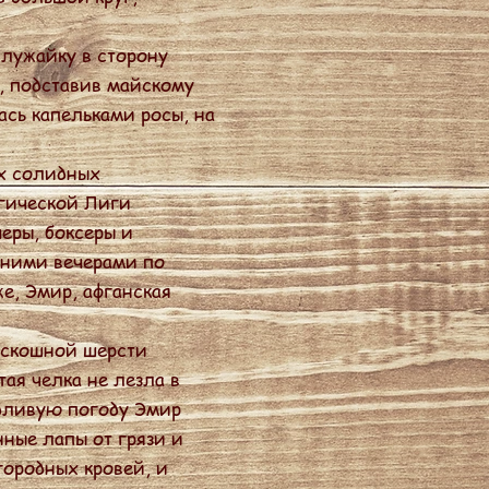
лужайку в сторону
х, подставив майскому
ась капельками росы, на
х солидных
гической Лиги
еры, боксеры и
нними вечерами по
е, Эмир, афганская
оскошной шерсти
тая челка не лезла в
ждливую погоду Эмир
нные лапы от грязи и
городных кровей, и