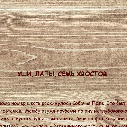
УШИ, ЛАПЫ, СЕМЬ ХВОСТОВ
ома номер шесть раскинулось Собачье Поле. Это был 
оэтажек. Между двумя прудами по дну неглубокого ов
ивы, в кустах душистой сирени день напролет чирика
литкой, начиналась у деревянного мостика, и, описа