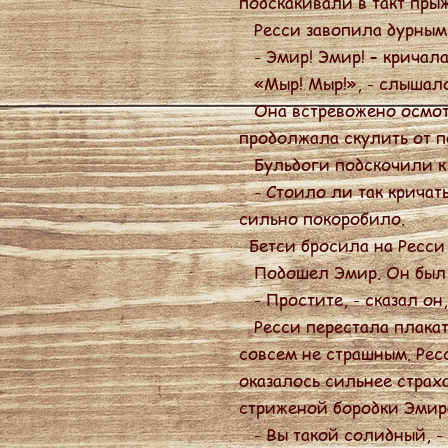
подскакивали в такт пры
Ресси завопила дурным г
- Эмир! Эмир! – кричала
«Мыр! Мыр!», - слышало
Она встревожено осмотре
продолжала скулить от п
Бульдоги подскочили к н
- Стоило ли так кричать
сильно покоробило.
Бетси бросила на Ресси
Подошел Эмир. Он был н
- Простите, - сказал он,
Ресси перестала плакать
совсем не страшным. Рес
оказалось сильнее страх
стриженой бородки Эмира
- Вы такой солидный, -