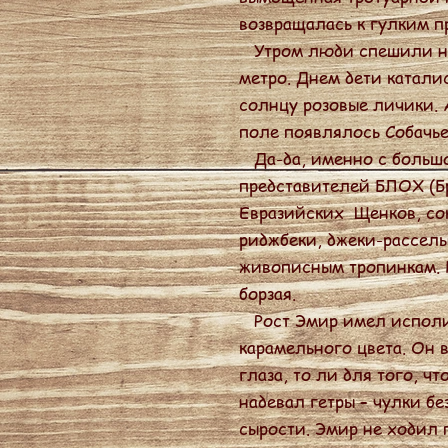
возвращалась к гулким 
Утром люди спешили на 
метро. Днем дети катали
солнцу розовые личики. 
поле появлялось Собачь
Да-да, именно с большо
представителей БЛОХ (Б
Евразийских Щенков, сок
риджбеки, джеки-расселы
живописным тропинкам. Н
борзая.
Рост Эмир имел исполин
карамельного цвета. Он в
глаза, то ли для того, 
надевал гетры – чулки бе
сырости. Эмир не ходил 