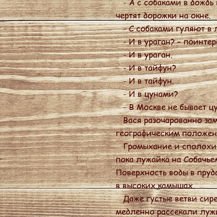
- А с собаками в дождь 
чертят дорожки на окне.
- С собаками гуляют в л
- И в ураган? – поинтер
- И в ураган.
- И в тайфун?
- И в тайфун.
- И в цунами?
- В Москве не бывает ц
Вася разочарованно замо
географическим положени
Громыхание и сполохи пе
пока лужайка на Собачьем
Поверхность воды в пруд
в высоких камышах.
Даже густые ветви сире
медленно рассекали лужи