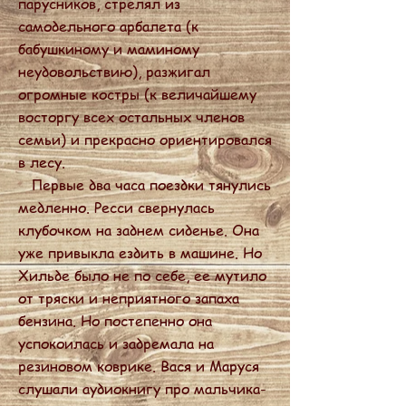
парусников, стрелял из
самодельного арбалета (к
бабушкиному и маминому
неудовольствию), разжигал
огромные костры (к величайшему
восторгу всех остальных членов
семьи) и прекрасно ориентировался
в лесу.
Первые два часа поездки тянулись
медленно. Ресси свернулась
клубочком на заднем сиденье. Она
уже привыкла ездить в машине. Но
Хильде было не по себе, ее мутило
от тряски и неприятного запаха
бензина. Но постепенно она
успокоилась и задремала на
резиновом коврике. Вася и Маруся
слушали аудиокнигу про мальчика-