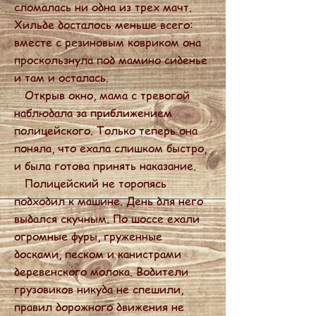
сломалась ни одна из трех мачт.
Хильде досталось меньше всего:
вместе с резиновым ковриком она
проскользнула под мамино сиденье
и там и осталась.
Открыв окно, мама с тревогой
наблюдала за приближением
полицейского. Только теперь она
поняла, что ехала слишком быстро,
и была готова принять наказание.
Полицейский не торопясь
подходил к машине. День для него
выдался скучным. По шоссе ехали
огромные фуры, груженные
досками, песком и канистрами
деревенского молока. Водители
грузовиков никуда не спешили,
правил дорожного движения не