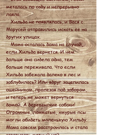
металась по саду и непрерывно
лаяла.
Хильда не появлялась, и Вася с
Марусей отправились искать ее на
других улицах.
Мама осталась дома на случай,
если Хильда вернется. И чем
дольше она сидела одна, тем
больше переживала. Что если
Хильда забежала далеко в лес и
заблудилась? Или вдруг зацепилась
ошейником, пролезая под забором,
и теперь не может вернуться
домой. А деревенские собаки!
Огромные, лохматые, хмурые псы
могли обидеть маленькую Хильду.
Мама совсем расстроилась и стала
заваривать мятный чай.