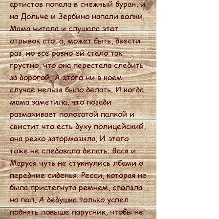
артистов попала в снежный буран, и
на Дольче и Зербино напали волки.
Мама читала и слушала этот
отрывок сто, а, может быть, двести
раз, но все равно ей стало так
грустно, что она перестала следить
за дорогой. А этого ни в коем
случае нельзя было делать. И когда
мама заметила, что позади
размахивает полосатой палкой и
свистит что есть духу полицейский,
она резко затормозила. И этого
тоже не следовало делать. Вася и
Маруся чуть не стукнулись лбами о
передние сиденья. Ресси, которая не
была пристегнута ремнем, сползла
на пол. А дедушка только успел
поднять повыше парусник, чтобы не