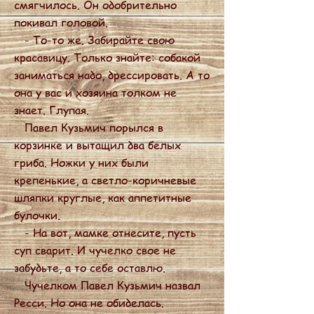
смягчилось. Он одобрительно
покивал головой.
- То-то же. Забирайте свою
красавицу. Только знайте: собакой
заниматься надо, дрессировать. А то
она у вас и хозяина толком не
знает. Глупая.
Павел Кузьмич порылся в
корзинке и вытащил два белых
гриба. Ножки у них были
крепенькие, а светло-коричневые
шляпки круглые, как аппетитные
булочки.
- На вот, мамке отнесите, пусть
суп сварит. И чучелко свое не
забудьте, а то себе оставлю.
Чучелком Павел Кузьмич назвал
Ресси. Но она не обиделась.