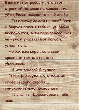
Взвизгнув от радости, что этот
странный человек не мешает им
уйти, Ресси подскочила к Хильде.
- Ты почему домой не шла? Вася
и Маруся полдня тебя ищут. Мама
беспокоится. А ты прохлаждаешься
на чужом участке! Вот погоди,
узнает папа!
Но Хильда округлила свои
красивые темные глаза и
удивилась:
- А что такого? Я гуляла.
Ресси фыркнула, но, вспомнив
слова старого сторожа,
снисходительно проворчала:
- Глупая ты. Дрессировать тебя
надо.