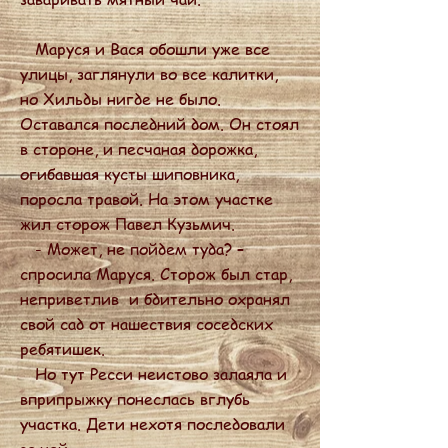
Маруся и Вася обошли уже все
улицы, заглянули во все калитки,
но Хильды нигде не было.
Оставался последний дом. Он стоял
в стороне, и песчаная дорожка,
огибавшая кусты шиповника,
поросла травой. На этом участке
жил сторож Павел Кузьмич.
- Может, не пойдем туда? –
спросила Маруся. Сторож был стар,
неприветлив и бдительно охранял
свой сад от нашествия соседских
ребятишек.
Но тут Ресси неистово залаяла и
вприпрыжку понеслась вглубь
участка. Дети нехотя последовали