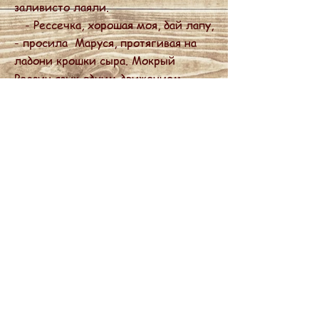
заливисто лаяли.
- Рессечка, хорошая моя, дай лапу,
- просила Маруся, протягивая на
ладони крошки сыра. Мокрый
Рессин язык одним движением
слизывал угощение, но Маруся не
унывала: – Сидеть, моя сладенькая!
- Ха! Так ты ничему ее не
научишь, - возражал Вася. – Это
тебе не плюшевая игрушка. Смотри,
как надо. Псины, сидеть!
Ресси и Хильда покатывались со
смеху, но на секунду послушно
приседали, взметая хвостами пыль
с дорожки. Им нравилась и сама
новая игра, и вкусности, которые
они неизменно получали.
После тренировки все вчетвером