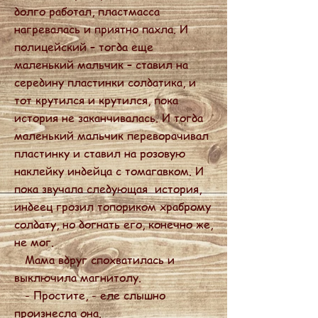
долго работал, пластмасса
нагревалась и приятно пахла. И
полицейский – тогда еще
маленький мальчик – ставил на
середину пластинки солдатика, и
тот крутился и крутился, пока
история не заканчивалась. И тогда
маленький мальчик переворачивал
пластинку и ставил на розовую
наклейку индейца с томагавком. И
пока звучала следующая история,
индеец грозил топориком храброму
солдату, но догнать его, конечно же,
не мог.
Мама вдруг спохватилась и
выключила магнитолу.
- Простите, - еле слышно
произнесла она.