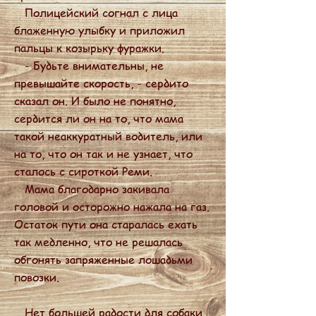
Полицейский согнал с лица
блаженную улыбку и приложил
пальцы к козырьку фуражки.
- Будьте внимательны, не
превышайте скорость, - сердито
сказал он. И было не понятно,
сердится ли он на то, что мама
такой неаккуратный водитель, или
на то, что он так и не узнает, что
сталось с сироткой Реми.
Мама благодарно закивала
головой и осторожно нажала на газ.
Остаток пути она старалась ехать
так медленно, что не решалась
обгонять запряженные лошадьми
повозки.
Нет большей радости для собаки,