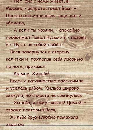
- Нет, она с нами живет, в
Москве, - запротестовал Вася. –
Просто она маленькая еще, вот и
убежала.
- А если ты хозяин, - спокойно
продолжал Павел Кузьмич, - позови
ее. Пусть за тобой пойдет.
Вася повернулся в сторону
калитки и, похлопав себя ладонью
по ноге, приказал:
- Ко мне, Хильда!
Ресси с готовностью подскочила
и уселась рядом. Хильда широко
зевнула, но с места не сдвинулась.
- Хильда, я кому сказал? Домой! –
строже повторил Вася.
Хильда дружелюбно помахала
хвостом.