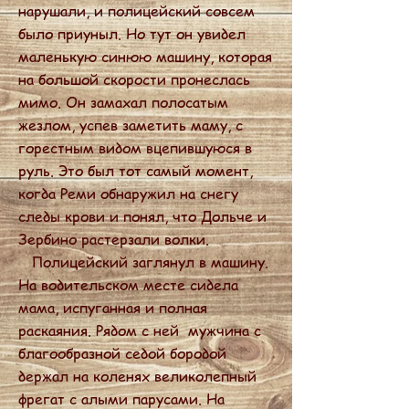
нарушали, и полицейский совсем
было приуныл. Но тут он увидел
маленькую синюю машину, которая
на большой скорости пронеслась
мимо. Он замахал полосатым
жезлом, успев заметить маму, с
горестным видом вцепившуюся в
руль. Это был тот самый момент,
когда Реми обнаружил на снегу
следы крови и понял, что Дольче и
Зербино растерзали волки.
Полицейский заглянул в машину.
На водительском месте сидела
мама, испуганная и полная
раскаяния. Рядом с ней мужчина с
благообразной седой бородой
держал на коленях великолепный
фрегат с алыми парусами. На