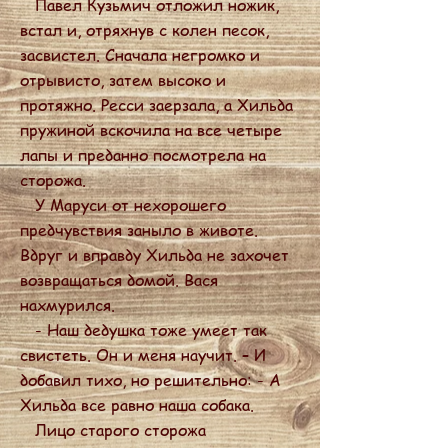
Павел Кузьмич отложил ножик,
встал и, отряхнув с колен песок,
засвистел. Сначала негромко и
отрывисто, затем высоко и
протяжно. Ресси заерзала, а Хильда
пружиной вскочила на все четыре
лапы и преданно посмотрела на
сторожа.
У Маруси от нехорошего
предчувствия заныло в животе.
Вдруг и вправду Хильда не захочет
возвращаться домой. Вася
нахмурился.
- Наш дедушка тоже умеет так
свистеть. Он и меня научит. – И
добавил тихо, но решительно: - А
Хильда все равно наша собака.
Лицо старого сторожа