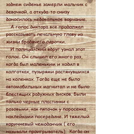
заднем сиденье замерли мальчик с
девочкой, а откуда-то снизу
доносилось недовольное ворчание.
А голос диктора все продолжал
рассказывать печальную главу из
жизни бродячего сиротки.
И полицейский вдруг узнал этот
голос. Он слышал его много раз,
когда был маленьким и ходил в
колготках, пузырями растянувшихся
на коленках. Тогда еще не было
автомобильных магнитол и не было
блестящих радужных дисков. Были
только черные пластинки с
розовыми, как пятачок у поросенка,
наклейками посередине. И тяжелый
коричневый чемоданчик ( его
называли проигрыватель). Когда он