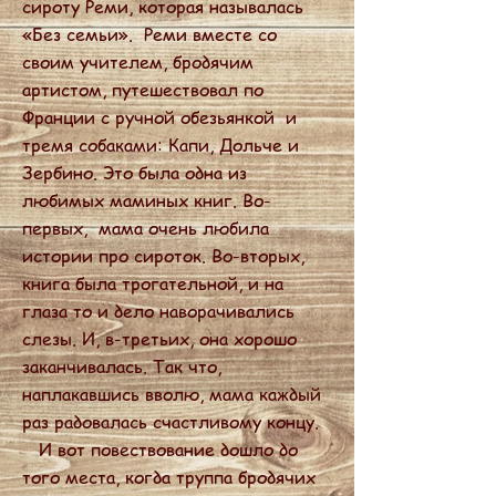
сироту Реми, которая называлась
«Без семьи». Реми вместе со
своим учителем, бродячим
артистом, путешествовал по
Франции с ручной обезьянкой и
тремя собаками: Капи, Дольче и
Зербино. Это была одна из
любимых маминых книг. Во-
первых, мама очень любила
истории про сироток. Во-вторых,
книга была трогательной, и на
глаза то и дело наворачивались
слезы. И, в-третьих, она хорошо
заканчивалась. Так что,
наплакавшись вволю, мама каждый
раз радовалась счастливому концу.
И вот повествование дошло до
того места, когда труппа бродячих