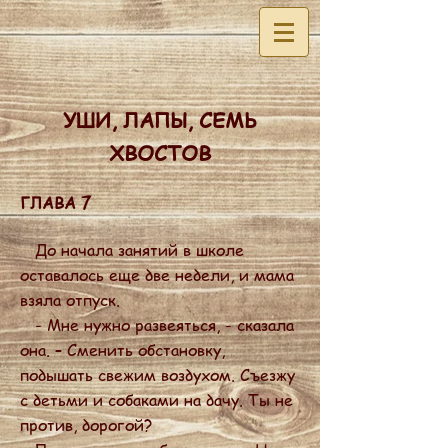
УШИ, ЛАПЫ, СЕМЬ
ХВОСТОВ
ГЛАВА 7
До начала занятий в школе
оставалось еще две недели, и мама
взяла отпуск.
- Мне нужно развеяться, - сказала
она. – Сменить обстановку,
подышать свежим воздухом. Съезжу
с детьми и собаками на дачу. Ты не
против, дорогой?