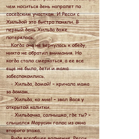
чем носиться день напролет по
соседским участкам. И Ресси с
Хильдой это быстро поняли. В
первый день Хильда даже
потерялась.
Когда она не вернулась к обеду,
никто не обратил внимания. Но
когда стало смеркаться, а ее все
еще не было, дети и мама
забеспокоились.
- Хильда, домой! – кричала мама
за домом.
- Хильда, ко мне! – звал Вася у
открытой калитки.
- Хильдочка, солнышко, где ты? –
слышался Марусин голос из окна
второго этажа.
Видя всеобщее волнение, Ресси