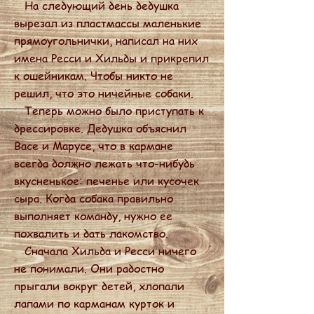
На следующий день дедушка
вырезал из пластмассы маленькие
прямоугольнички, написал на них
имена Ресси и Хильды и прикрепил
к ошейникам. Чтобы никто не
решил, что это ничейные собаки.
Теперь можно было приступать к
дрессировке. Дедушка объяснил
Васе и Марусе, что в кармане
всегда должно лежать что-нибудь
вкусненькое: печенье или кусочек
сыра. Когда собака правильно
выполняет команду, нужно ее
похвалить и дать лакомство.
Сначала Хильда и Ресси ничего
не понимали. Они радостно
прыгали вокруг детей, хлопали
лапами по карманам курток и