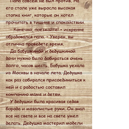
Папа совсем не был против. На
его столе уже выросла высокая
стопка книг, которые он хотел
прочитать в тишине и спокойствии.
- Конечно, поезжайте! – искренне
обрадовался папа. – Уверен, вы
отлично проведете время.
До бабушкиной и дедушкиной
дачи нужно было добираться очень
долго, часов шесть. Бабушка уехала
из Москвы в начале лета. Дедушка
как раз собирался присоединиться к
ней и с радостью составил
компанию маме и детям.
У дедушки была красивая седая
борода и мозолистые руки. Он знал
все на свете и все на свете умел
делать. Дедушка мастерил модели