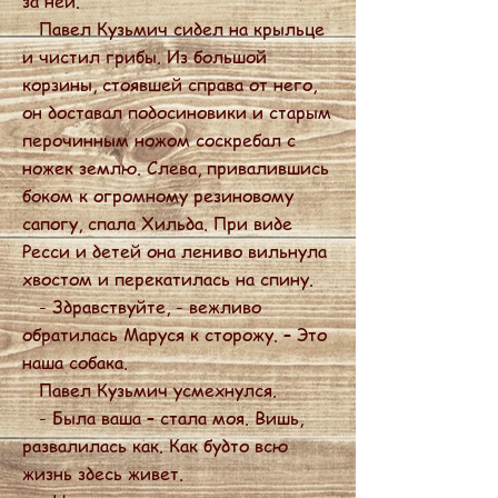
за ней.
Павел Кузьмич сидел на крыльце
и чистил грибы. Из большой
корзины, стоявшей справа от него,
он доставал подосиновики и старым
перочинным ножом соскребал с
ножек землю. Слева, привалившись
боком к огромному резиновому
сапогу, спала Хильда. При виде
Ресси и детей она лениво вильнула
хвостом и перекатилась на спину.
- Здравствуйте, - вежливо
обратилась Маруся к сторожу. – Это
наша собака.
Павел Кузьмич усмехнулся.
- Была ваша – стала моя. Вишь,
развалилась как. Как будто всю
жизнь здесь живет.