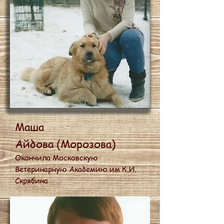
Маша
Айдова
(Морозова)
Окончила Московску
ю
Ветеринарную Академию им К.И.
Скрябина