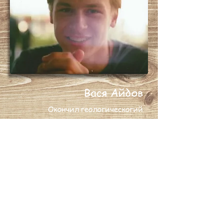
Вася Айдов
Окончил геологическогий
фа
культет МГУ
DOG'S PARADISE