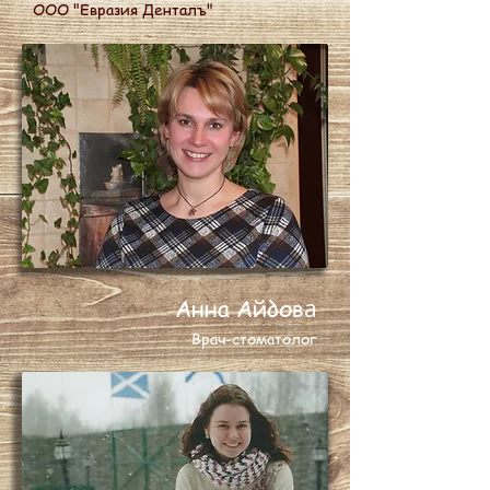
ООО "Евразия Денталъ"
Анна Айдов
а
Врач-стоматолог